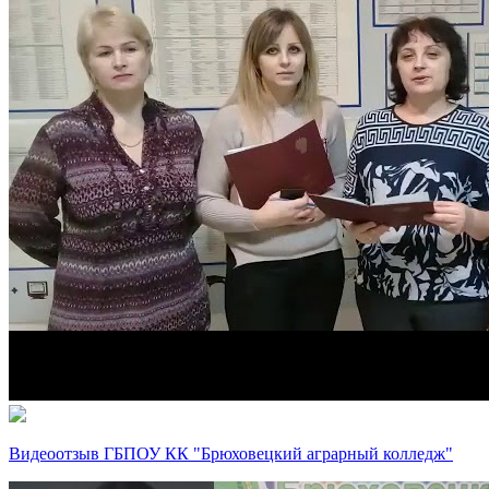
Видеоотзыв ГБПОУ КК "Брюховецкий аграрный колледж"